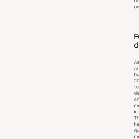
co
ow
F
d
As
AI
bu
20
to
de
ch
mo
in
Th
ha
qu
mu