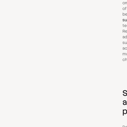
om
of
be
su
te
Re
ad
su
ac
m
ch
S
a
p