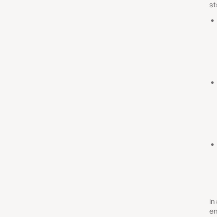
st
In
en