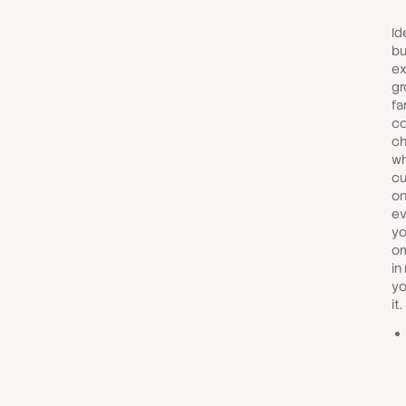
Id
bu
ex
gr
fa
co
ch
wh
cu
on
ev
yo
om
in
yo
it.