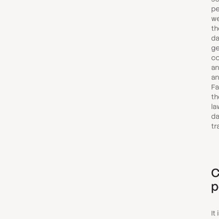
pe
we
th
da
ge
co
an
an
Fa
th
la
da
tr
C
p
It