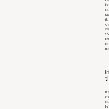
cl
is
cu
us
it
ov
we
to
us
de
re
I
t
If
ex
c
in