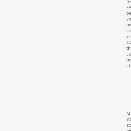
to
FA
be
ye
ca
sc
In
so
th
Lu
po
st
AI
in
so