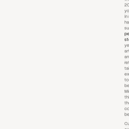
20
yo
in
ha
su
pe
st
ye
ar
an
re
ta
ex
to
be
Mi
th
th
co
be
Cu