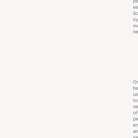
pe
es
So
sy
su
ne
On
be
us
to
ne
of
pi
en
an
se