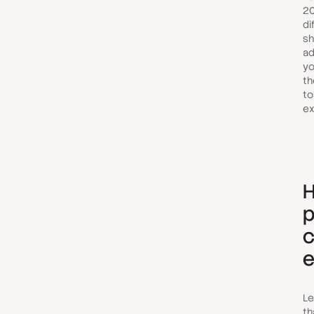
20
di
sh
ad
yo
th
to
ex
H
p
c
e
Le
th