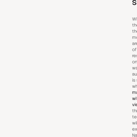
s
Wh
th
th
mo
ar
of
re
on
wa
au
is
wh
ma
wi
vi
th
te
wi
ex
Na