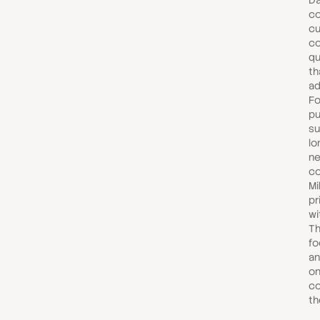
Da
c
cu
co
qu
th
ad
Fo
pu
su
lo
ne
co
Mi
pr
wi
Th
fo
an
on
co
th