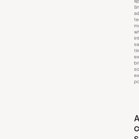
ap
Sn
ad
te
mu
wh
in
sa
ti
ex
br
so
ex
po
A
c
s