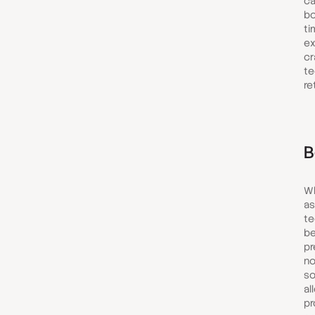
ca
bo
ti
ex
cr
te
re
B
Wh
as
te
be
pr
no
so
al
pr