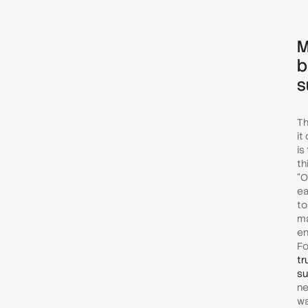
M
b
s
Th
it
is
th
"
O
ea
to
ma
en
Fo
tr
su
ne
wa