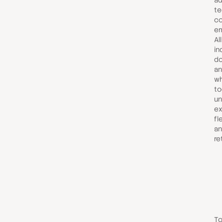
ad
te
co
em
Al
in
do
an
wh
to
un
ex
fl
an
re
To