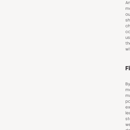
An
mo
ou
sh
ch
co
us
th
wi
F
By
mo
ma
po
ex
le
st
we