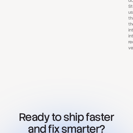
do
St
us
th
th
in
in
re
ve
Ready to ship faster
and fix smarter?