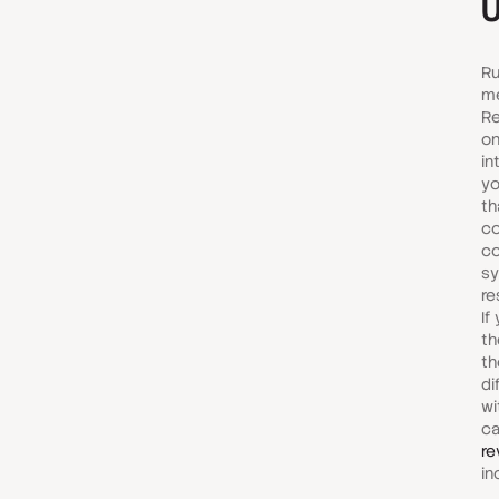
U
Ru
me
Re
on
in
yo
th
co
co
sy
re
If
th
th
di
wi
c
re
in