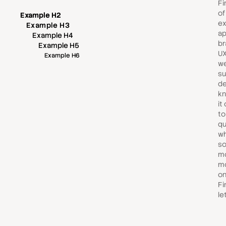
Fi
of
Example H2
ex
Example H3
ap
Example H4
br
Example H5
UX
Example H6
we
su
de
kn
it
to
qu
wh
so
mo
mo
on
Fi
le