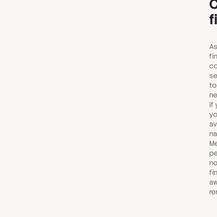
C
f
As
fi
co
se
to
ne
if
yo
av
na
Me
pe
no
fi
aw
re