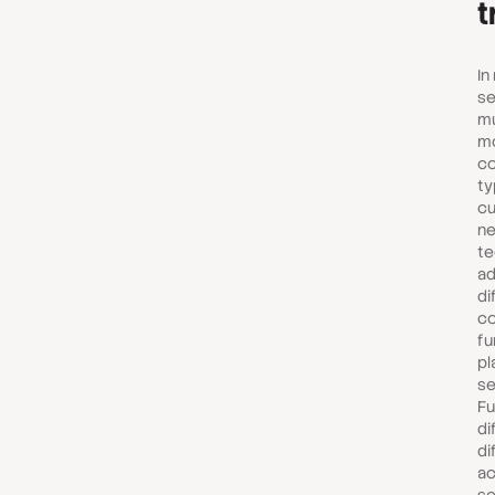
t
In
se
mu
mo
co
ty
cu
ne
te
ad
di
co
fu
pl
se
Fu
di
di
ac