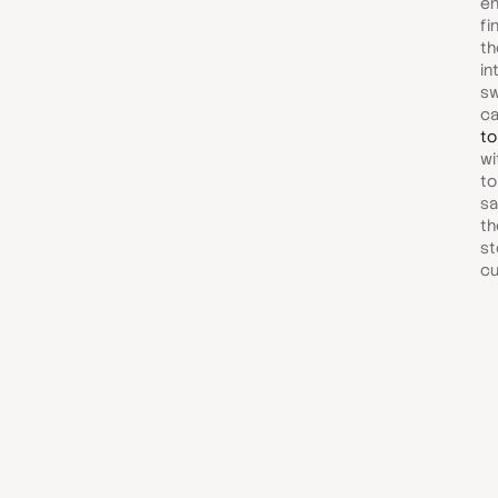
en
fi
th
in
sw
c
to
wi
to
sa
th
st
cu