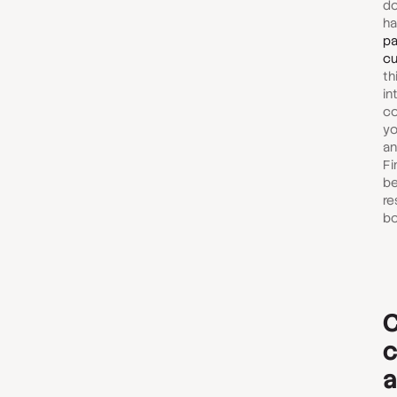
do
ha
pa
cu
th
in
co
yo
an
Fi
be
re
bo
C
c