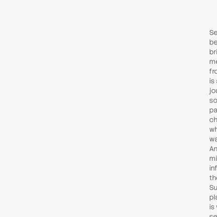
Se
be
br
me
fr
is
jo
so
pa
ch
wh
wa
An
mi
in
th
Su
pl
is
se