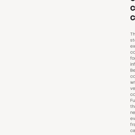
c
Th
st
ex
co
fo
in
Be
co
wr
ve
co
Fu
th
ne
ev
fr
ca