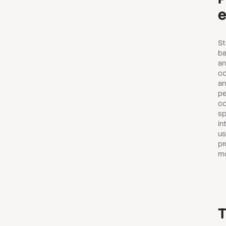
e
St
ba
an
co
an
pe
co
sp
in
us
pr
mo
T