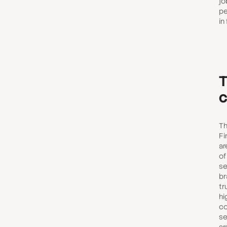
jo
pe
in
T
c
Th
Fi
ar
of
se
br
tr
hi
co
se